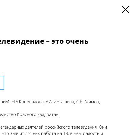
елевидение – это очень
цкий, Н.А.Коновалова, А.А. Иргашева, С.Е. Акимов,
ельство Красного квадрата».
легендарных деятелей российского телевидения. Они
 что значит для них работа на ТВ, в чем радость и